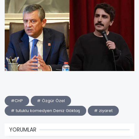
#CHP
# Özgür Özel
# tutuklu komedyen Deniz Göktaş
# ziyaret
YORUMLAR