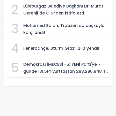
2
Lüleburgaz Belediye Başkanı Dr. Murat
Gerenli de CHP'den istifa etti
3
Mohamed Salah, Trabzon'da coşkuyla
karşılandı!
4
Fenerbahçe, Sturm Graz’ı 2-0 yendi!
5
Demokrasi İMECESİ -5: YENİ Parti'ye 7
günde 131.514 yurttaştan 283.296.848 TL
bağış!