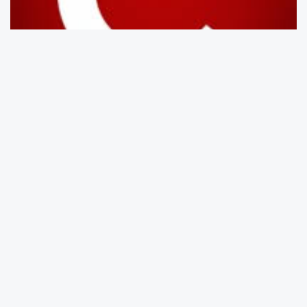
33 yıl oldu. 33 yıl önce 33’ü aydın ve
sanatçıyı diri diri yakmışlardı, Sivas
Madımak’ta. 33 köylüyü kurşuna dizmişlerdi
Erzincan Başbağlar’da.
Madımak’ta olan, kamu yetkililerinin gözü
önünde ve doğrudan Alevileri hedef almıştı.