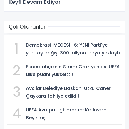
Keyfi Devam Ediyor
Çok Okunanlar
1
Demokrasi İMECESİ -6: YENİ Parti'ye
yurttaş bağışı 300 milyon liraya yaklaştı!
2
Fenerbahçe'nin Sturm Graz yengisi UEFA
ülke puanı yükseltti!
3
Avcılar Belediye Başkanı Utku Caner
Çaykara tahliye edildi!
4
UEFA Avrupa Ligi: Hradec Kralove -
Beşiktaş