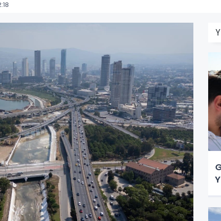
:18
Y
G
Y