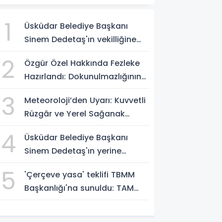
1
Üsküdar Belediye Başkanı
Sinem Dedetaş'ın vekilliğine
Sibel Tan Çetinkaya seçildi!
2
Özgür Özel Hakkında Fezleke
Hazırlandı: Dokunulmazlığının
Kaldırılması İstemi!
3
Meteoroloji’den Uyarı: Kuvvetli
Rüzgâr ve Yerel Sağanak
Bekleniyor
4
Üsküdar Belediye Başkanı
Sinem Dedetaş'ın yerine
başkanvekili seçiliyor
5
'Çerçeve yasa' teklifi TBMM
Başkanlığı'na sunuldu: TAM
METNİNİ SUNUYORUZ