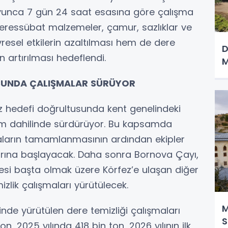
oyunca 7 gün 24 saat esasına göre çalışma
 teressübat malzemeler, çamur, sazlıklar ve
vresel etkilerin azaltılması hem de dere
D
n artırılması hedeflendi.
M
SUNDA ÇALIŞMALAR SÜRÜYOR
z hedefi doğrultusunda kent genelindeki
ram dahilinde sürdürüyor. Bu kapsamda
aların tamamlanmasının ardından ekipler
arına başlayacak. Daha sonra Bornova Çayı,
resi başta olmak üzere Körfez’e ulaşan diğer
zlik çalışmaları yürütülecek.
M
inde yürütülen dere temizliği çalışmaları
S
, 2025 yılında 418 bin ton, 2026 yılının ilk