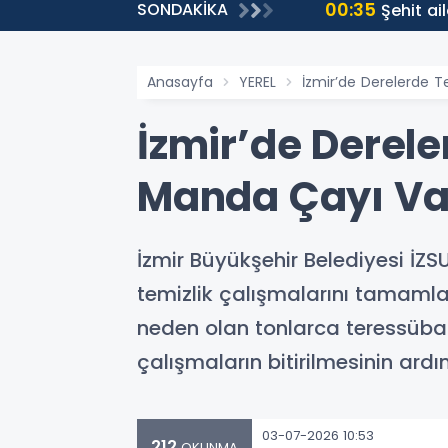
00:35
SONDAKİKA
ti
Şehit ai
Anasayfa
YEREL
İzmir’de Derelerde T
İzmir’de Derele
Manda Çayı Va
İzmir Büyükşehir Belediyesi İZ
temizlik çalışmalarını tamamla
neden olan tonlarca teressübat
çalışmaların bitirilmesinin ard
03-07-2026 10:53
212
OKUNMA