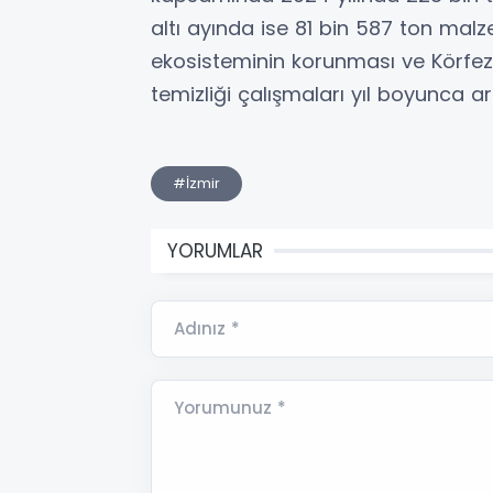
altı ayında ise 81 bin 587 ton malz
ekosisteminin korunması ve Körfez’e
temizliği çalışmaları yıl boyunca a
#İzmir
YORUMLAR
Adınız *
Yorumunuz *