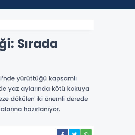
00:24
Moham
ği: Sırada
si’nde yürüttüğü kapsamlı
ikle yaz aylarında kötü kokuya
eze dökülen iki önemli derede
alarına hazırlanıyor.