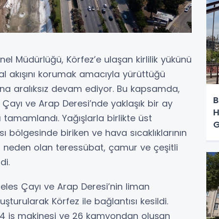
nel Müdürlüğü, Körfez’e ulaşan kirlilik yükünü
al akışını korumak amacıyla yürüttüğü
rına aralıksız devam ediyor. Bu kapsamda,
B
 Çayı ve Arap Deresi’nde yaklaşık bir ay
H
 tamamlandı. Yağışlarla birlikte üst
G
 bölgesinde biriken ve hava sıcaklıklarının
 neden olan teressübat, çamur ve çeşitli
di.
eles Çayı ve Arap Deresi’nin liman
turularak Körfez ile bağlantısı kesildi.
, 14 iş makinesi ve 26 kamyondan oluşan