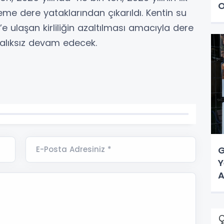
O
eme dere yataklarından çıkarıldı. Kentin su
 ulaşan kirliliğin azaltılması amacıyla dere
ralıksız devam edecek.
E-Posta Adresiniz *
G
Y
A
Ç