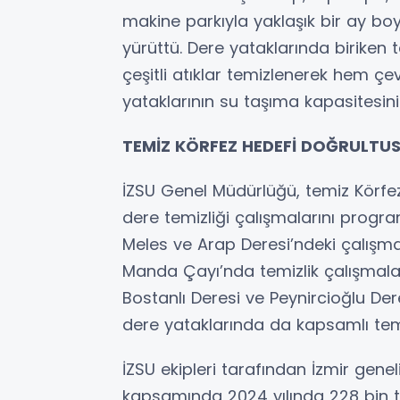
makine parkıyla yaklaşık bir ay b
yürüttü. Dere yataklarında biriken
çeşitli atıklar temizlenerek hem çe
yataklarının su taşıma kapasitesini
TEMİZ KÖRFEZ HEDEFİ DOĞRULTU
İZSU Genel Müdürlüğü, temiz Körfe
dere temizliği çalışmalarını prog
Meles ve Arap Deresi’ndeki çalışm
Manda Çayı’nda temizlik çalışmal
Bostanlı Deresi ve Peynircioğlu De
dere yataklarında da kapsamlı temi
İZSU ekipleri tarafından İzmir genel
kapsamında 2024 yılında 228 bin ton