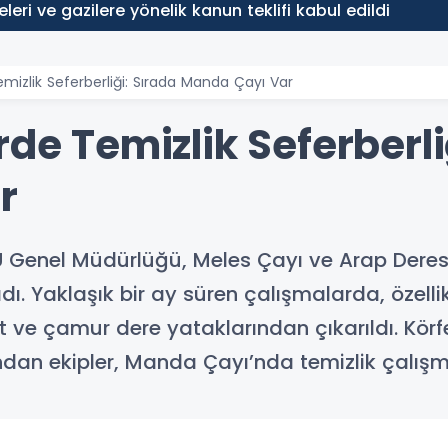
leleri ve gazilere yönelik kanun teklifi kabul edildi
emizlik Seferberliği: Sırada Manda Çayı Var
rde Temizlik Seferberli
r
SU Genel Müdürlüğü, Meles Çayı ve Arap Dere
dı. Yaklaşık bir ay süren çalışmalarda, özell
 ve çamur dere yataklarından çıkarıldı. Körf
ından ekipler, Manda Çayı’nda temizlik çalışm