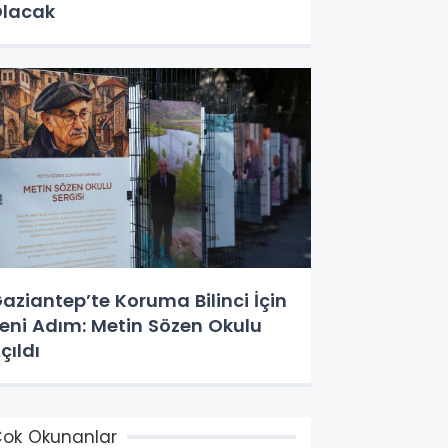
lacak
aziantep’te Koruma Bilinci İçin
eni Adım: Metin Sözen Okulu
çıldı
ok Okunanlar