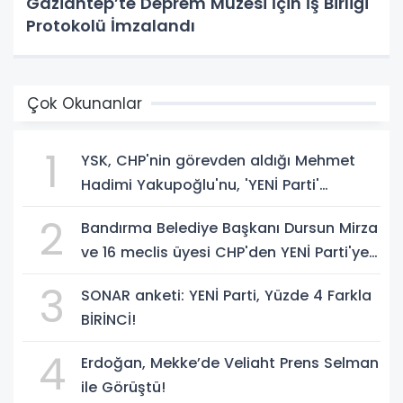
Gaziantep’te Deprem Müzesi İçin İş Birliği
Protokolü İmzalandı
Çok Okunanlar
1
YSK, CHP'nin görevden aldığı Mehmet
Hadimi Yakupoğlu'nu, 'YENİ Parti'
temsilcisi olarak atadı!
2
Bandırma Belediye Başkanı Dursun Mirza
ve 16 meclis üyesi CHP'den YENİ Parti'ye
geçti!
3
SONAR anketi: YENİ Parti, Yüzde 4 Farkla
BİRİNCİ!
4
Erdoğan, Mekke’de Veliaht Prens Selman
ile Görüştü!