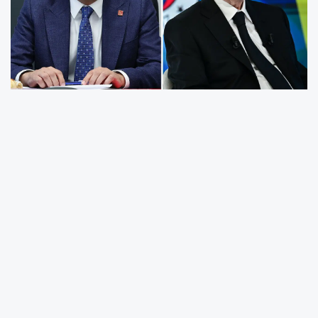
CHP Grup Başkanı Özgür Özel, sosyal medya
hesabından yaptığı paylaşımda, Fenerbahçe
Spor Kulübü Başkanlığına seçilen Aziz Yıldırım’ı
kutladı.
Özel, mesajında, "Fenerbahçe Spor Kulübü'nün
Olağanüstü Seçimli Genel Kurul Toplantısı'nda
başkanlığa seçilen Sayın Aziz Yıldırım’ı tebrik
ediyor; Fenerbahçe camiasına hayırlı olmasını
diliyorum." ifadelerini kullandı.