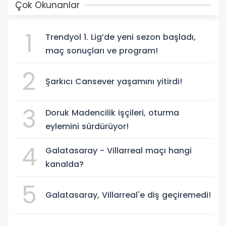
Çok Okunanlar
1
Trendyol 1. Lig’de yeni sezon başladı,
maç sonuçları ve program!
2
Şarkıcı Cansever yaşamını yitirdi!
3
Doruk Madencilik işçileri, oturma
eylemini sürdürüyor!
4
Galatasaray - Villarreal maçı hangi
kanalda?
5
Galatasaray, Villarreal'e diş geçiremedi!