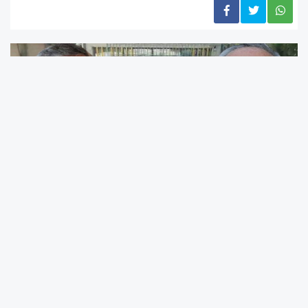
#CHP
# Özgür Özel
# TBMM CHP grup toplantısı
# Kılıçdaroğlu