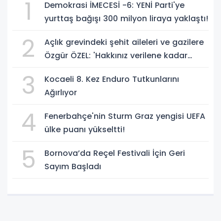
1
Demokrasi İMECESİ -6: YENİ Parti'ye
yurttaş bağışı 300 milyon liraya yaklaştı!
2
Açlık grevindeki şehit aileleri ve gazilere
Özgür ÖZEL: 'Hakkınız verilene kadar
yanınızdayız'
3
Kocaeli 8. Kez Enduro Tutkunlarını
Ağırlıyor
4
Fenerbahçe'nin Sturm Graz yengisi UEFA
ülke puanı yükseltti!
5
Bornova’da Reçel Festivali İçin Geri
Sayım Başladı