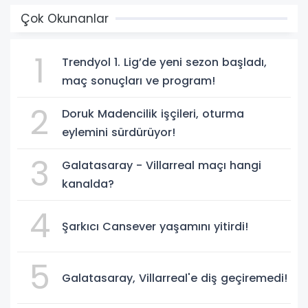
Çok Okunanlar
1
Trendyol 1. Lig’de yeni sezon başladı,
maç sonuçları ve program!
2
Doruk Madencilik işçileri, oturma
eylemini sürdürüyor!
3
Galatasaray - Villarreal maçı hangi
kanalda?
4
Şarkıcı Cansever yaşamını yitirdi!
5
Galatasaray, Villarreal'e diş geçiremedi!