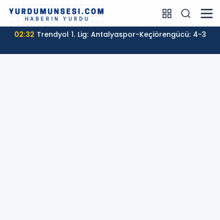
01:55
Öğrenci affı yürürlüğe girdi!