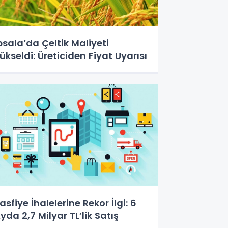
psala’da Çeltik Maliyeti
ükseldi: Üreticiden Fiyat Uyarısı
asfiye İhalelerine Rekor İlgi: 6
yda 2,7 Milyar TL’lik Satış