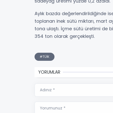
sadeyağ üretimi yüzde 0,2 azaldı.
Aylık bazda değerlendirildiğinde i
toplanan inek sütü miktarı, mart ay
tona ulaştı. İçme sütü üretimi de b
354 ton olarak gerçekleşti.
#TÜİK
YORUMLAR
Adınız *
Yorumunuz *