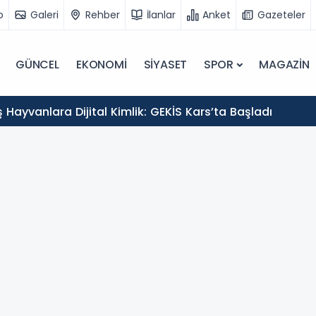
o
Galeri
Rehber
İlanlar
Anket
Gazeteler
GÜNCEL
EKONOMİ
SİYASET
SPOR
MAGAZİN
Hayvanlara Dijital Kimlik: GEKİS Kars’ta Başladı