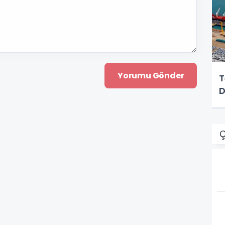
T
D
Ç