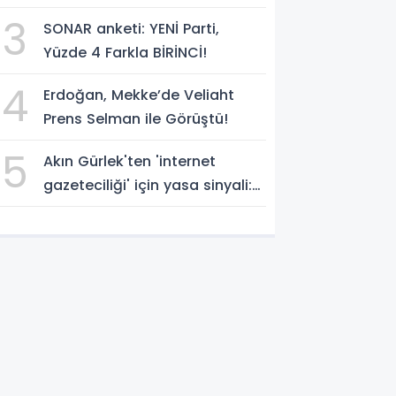
üyesi CHP'den YENİ Parti'ye
3
SONAR anketi: YENİ Parti,
geçti!
Yüzde 4 Farkla BİRİNCİ!
4
Erdoğan, Mekke’de Veliaht
Prens Selman ile Görüştü!
5
Akın Gürlek'ten 'internet
gazeteciliği' için yasa sinyali:
'Tek çatı altında toplanmalı'
dedi!