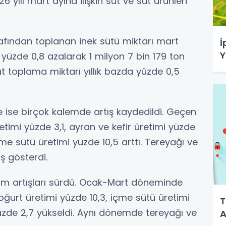
6 yılı mart ayına ilişkin süt ve süt ürünleri
rafından toplanan inek sütü miktarı mart
İ
Y
 yüzde 0,8 azalarak 1 milyon 7 bin 179 ton
 toplama miktarı yıllık bazda yüzde 0,5
e ise birçok kalemde artış kaydedildi. Geçen
retimi yüzde 3,1, ayran ve kefir üretimi yüzde
çme sütü üretimi yüzde 10,5 arttı. Tereyağı ve
ş gösterdi.
etim artışları sürdü. Ocak-Mart döneminde
yoğurt üretimi yüzde 10,3, içme sütü üretimi
T
yüzde 2,7 yükseldi. Aynı dönemde tereyağı ve
A