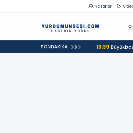
Yazarlar
Vide
13:39
SONDAKİKA
00 milyon 549 bin 594 TL. bağış
Büyükbaş 