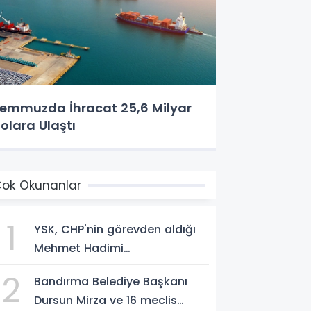
emmuzda İhracat 25,6 Milyar
olara Ulaştı
ok Okunanlar
1
YSK, CHP'nin görevden aldığı
Mehmet Hadimi
Yakupoğlu'nu, 'YENİ Parti'
2
Bandırma Belediye Başkanı
temsilcisi olarak atadı!
Dursun Mirza ve 16 meclis