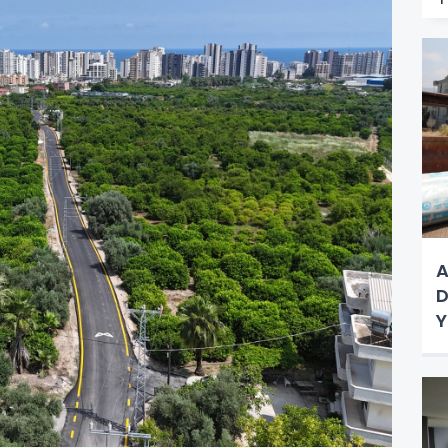
A
D
Y