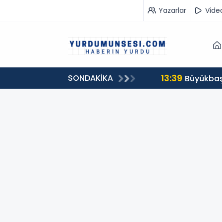
Yazarlar
Vide
13:39
SONDAKİKA
00 milyon 549 bin 594 TL. bağış
Büyükbaş 