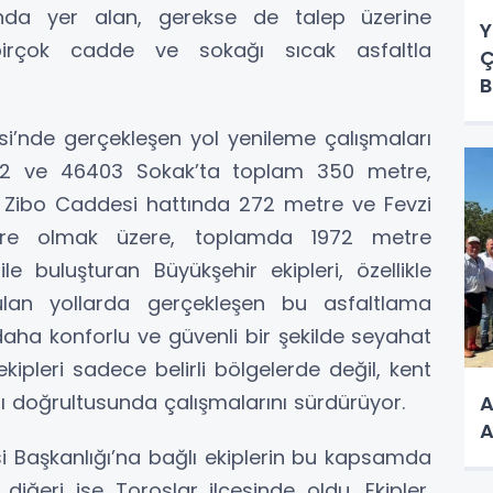
ında yer alan, gerekse de talep üzerine
Y
la birçok cadde ve sokağı sıcak asfaltla
Ç
B
esi’nde gerçekleşen yol yenileme çalışmaları
2 ve 46403 Sokak’ta toplam 350 metre,
 Zibo Caddesi hattında 272 metre ve Fevzi
re olmak üzere, toplamda 1972 metre
e buluşturan Büyükşehir ekipleri, özellikle
zulan yollarda gerçekleşen bu asfaltlama
daha konforlu ve güvenli bir şekilde seyahat
kipleri sadece belirli bölgelerde değil, kent
mı doğrultusunda çalışmalarını sürdürüyor.
A
A
 Başkanlığı’na bağlı ekiplerin bu kapsamda
 diğeri ise Toroslar ilçesinde oldu. Ekipler,