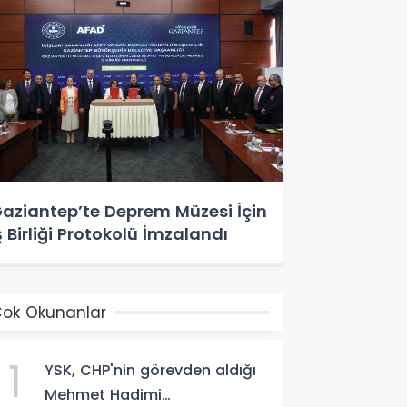
aziantep’te Deprem Müzesi İçin
ş Birliği Protokolü İmzalandı
ok Okunanlar
1
YSK, CHP'nin görevden aldığı
Mehmet Hadimi