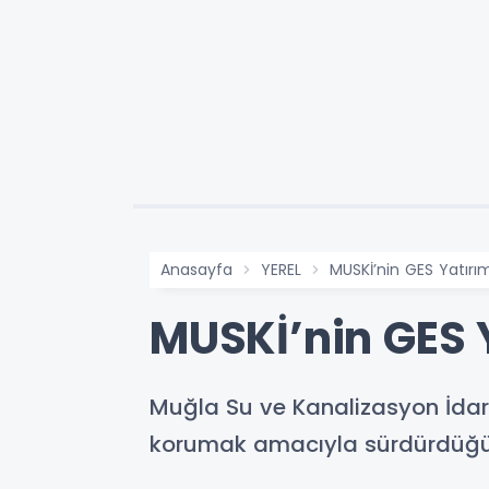
Anasayfa
YEREL
MUSKİ’nin GES Yatırım
MUSKİ’nin GES Y
Muğla Su ve Kanalizasyon İdare
korumak amacıyla sürdürdüğü Gü