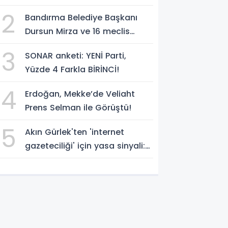
Yakupoğlu'nu, 'YENİ Parti'
2
Bandırma Belediye Başkanı
temsilcisi olarak atadı!
Dursun Mirza ve 16 meclis
üyesi CHP'den YENİ Parti'ye
3
SONAR anketi: YENİ Parti,
geçti!
Yüzde 4 Farkla BİRİNCİ!
4
Erdoğan, Mekke’de Veliaht
Prens Selman ile Görüştü!
5
Akın Gürlek'ten 'internet
gazeteciliği' için yasa sinyali:
'Tek çatı altında toplanmalı'
dedi!