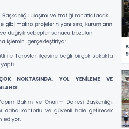
Başkanlığı; ulaşımı ve trafiği rahatlatacak
 gibi makro projelerin yanı sıra, kurumların
rı ve değişik sebepler sonucu bozulan
a işlemini gerçekleştiriyor.
B
9
tli ile Toroslar ilçesine bağlı birçok sokakta
yaptı.
İRÇOK NOKTASINDA, YOL YENİLEME VE
MLANDI
 Yapım Bakım ve Onarım Dairesi Başkanlığı;
ımı daha konforlu ve güvenli hale getirecek
 ediyor.