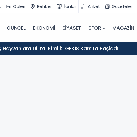
o
Galeri
Rehber
İlanlar
Anket
Gazeteler
GÜNCEL
EKONOMİ
SİYASET
SPOR
MAGAZİN
Hayvanlara Dijital Kimlik: GEKİS Kars’ta Başladı