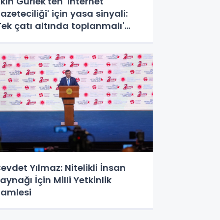
kın Gürlek'ten 'internet
azeteciliği' için yasa sinyali:
Tek çatı altında toplanmalı'
edi!
evdet Yılmaz: Nitelikli İnsan
aynağı İçin Milli Yetkinlik
amlesi