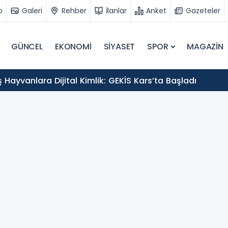
o
Galeri
Rehber
İlanlar
Anket
Gazeteler
GÜNCEL
EKONOMİ
SİYASET
SPOR
MAGAZİN
Hayvanlara Dijital Kimlik: GEKİS Kars’ta Başladı