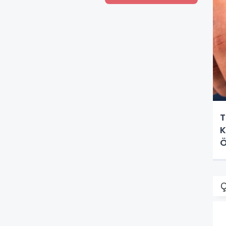
T
K
Ö
Ç