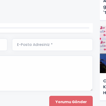
A
g
'
d
E-Posta Adresiniz *
C
K
H