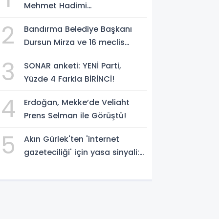
Mehmet Hadimi
Yakupoğlu'nu, 'YENİ Parti'
2
Bandırma Belediye Başkanı
temsilcisi olarak atadı!
Dursun Mirza ve 16 meclis
üyesi CHP'den YENİ Parti'ye
3
SONAR anketi: YENİ Parti,
geçti!
Yüzde 4 Farkla BİRİNCİ!
4
Erdoğan, Mekke’de Veliaht
Prens Selman ile Görüştü!
5
Akın Gürlek'ten 'internet
gazeteciliği' için yasa sinyali:
'Tek çatı altında toplanmalı'
dedi!