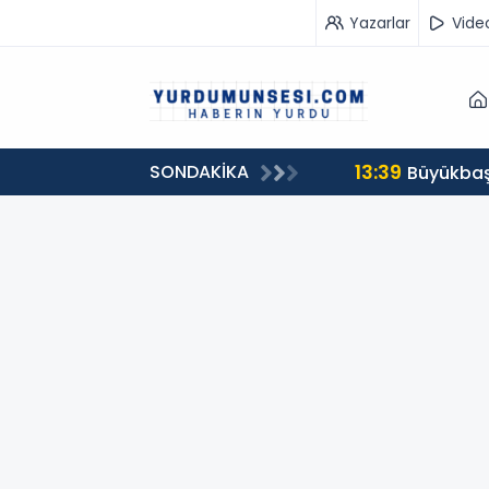
Yazarlar
Vide
13:39
SONDAKİKA
00 milyon 549 bin 594 TL. bağış
Büyükbaş 