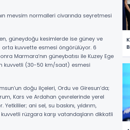
ının mevsim normalleri civarında seyretmesi
den, güneydoğu kesimlerde ise güney ve
K
B
orta kuvvette esmesi öngörülüyor. 6
nra Marmara’nın güneybatısı ile Kuzey Ege
en kuvvetli (30-50 km/saat) esmesi
sun’un doğu ilçeleri, Ordu ve Giresun’da;
zurum, Kars ve Ardahan çevrelerinde yerel
Yetkililer; ani sel, su baskını, yıldırım,
uvvetli rüzgara karşı vatandaşların dikkatli