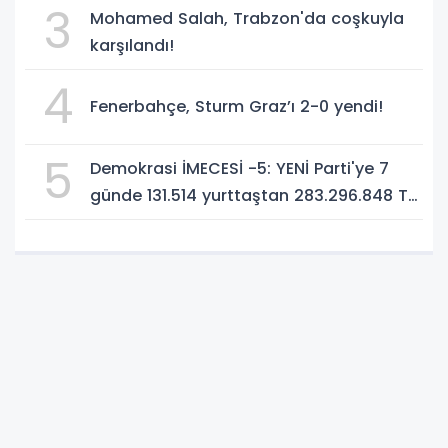
3
Mohamed Salah, Trabzon'da coşkuyla
karşılandı!
4
Fenerbahçe, Sturm Graz’ı 2-0 yendi!
5
Demokrasi İMECESİ -5: YENİ Parti'ye 7
günde 131.514 yurttaştan 283.296.848 TL
bağış!