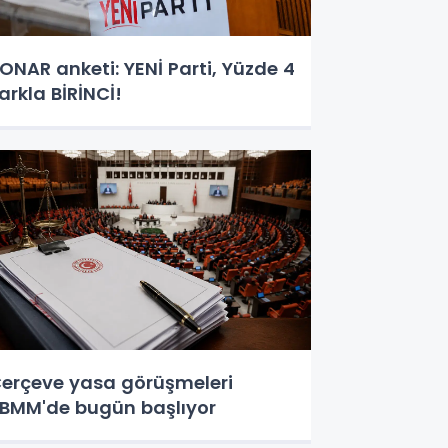
ONAR anketi: YENİ Parti, Yüzde 4
arkla BİRİNCİ!
erçeve yasa görüşmeleri
BMM'de bugün başlıyor