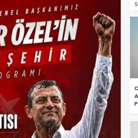
S
C
A
P
a