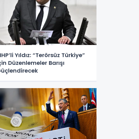
HP’li Yıldız: “Terörsüz Türkiye”
çin Düzenlemeler Barışı
üçlendirecek