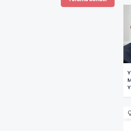
Y
M
Y
t
Ç