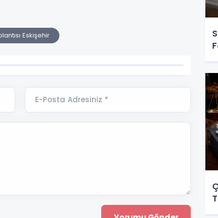
S
antısı Eskişehir
F
E-Posta Adresiniz *
Ç
T