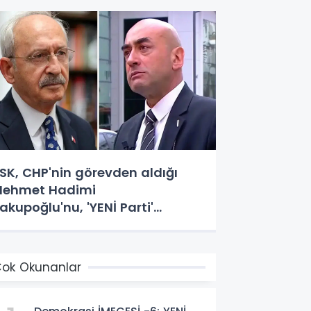
SK, CHP'nin görevden aldığı
ehmet Hadimi
akupoğlu'nu, 'YENİ Parti'
emsilcisi olarak atadı!
ok Okunanlar