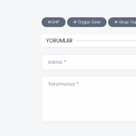
#CHP
# Özgür Özel
# Grup Topl
YORUMLAR
Adınız *
Yorumunuz *