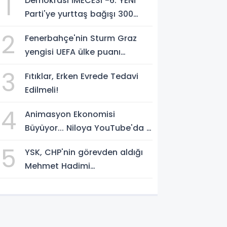
1
Demokrasi İMECESİ -6: YENİ
Parti'ye yurttaş bağışı 300
milyon liraya yaklaştı!
2
Fenerbahçe'nin Sturm Graz
yengisi UEFA ülke puanı
yükseltti!
3
Fıtıklar, Erken Evrede Tedavi
Edilmeli!
4
Animasyon Ekonomisi
Büyüyor... Niloya YouTube'da 7
Milyar Görüntülenmeye Ulaştı
5
YSK, CHP'nin görevden aldığı
Mehmet Hadimi
Yakupoğlu'nu, 'YENİ Parti'
temsilcisi olarak atadı!