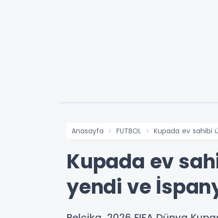
Anasayfa
FUTBOL
Kupada ev sahibi ül
Kupada ev sahi
yendi ve İspany
Belçika, 2026 FIFA Dünya Kupası