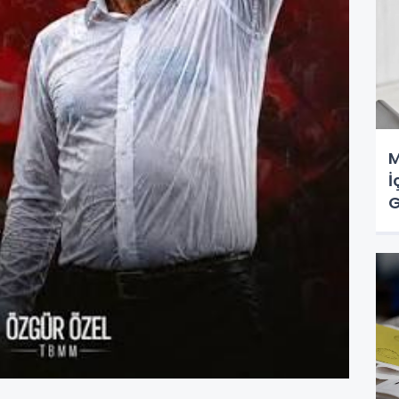
M
İ
G