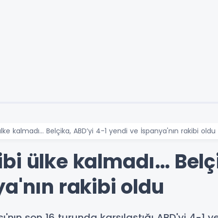
ke kalmadı… Belçika, ABD’yi 4-1 yendi ve İspanya'nın rakibi oldu
bi ülke kalmadı… Belçi
a'nın rakibi oldu
'nın son 16 turunda karşılaştığı ABD'yi 4-1 ye