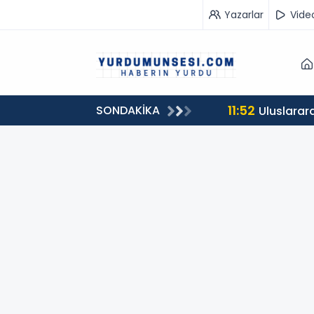
Yazarlar
Vide
11:52
SONDAKİKA
ükseldi
Uluslarara