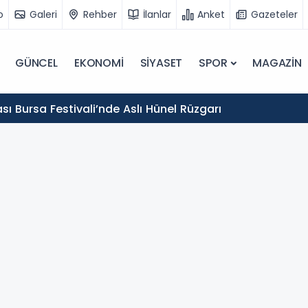
o
Galeri
Rehber
İlanlar
Anket
Gazeteler
GÜNCEL
EKONOMİ
SİYASET
SPOR
MAGAZİN
sı Bursa Festivali’nde Aslı Hünel Rüzgarı