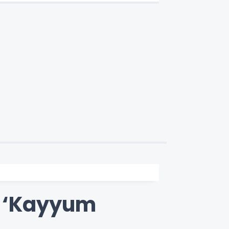
bağış!
i: ‘Kayyum