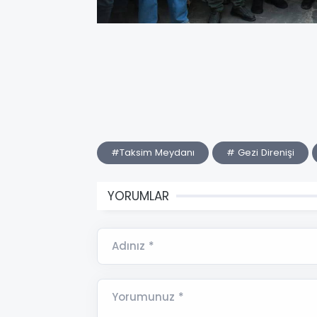
#Taksim Meydanı
# Gezi Direnişi
YORUMLAR
Adınız *
Yorumunuz *