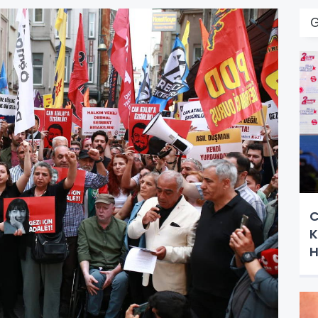
C
K
H