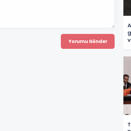
A
g
v
T