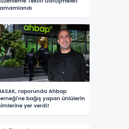
üzenleme Teklifi Görüşmeleri
Tamamlandı
ASAK, raporunda Ahbap
erneği'ne bağış yapan ünlülerin
simlerine yer verdi!