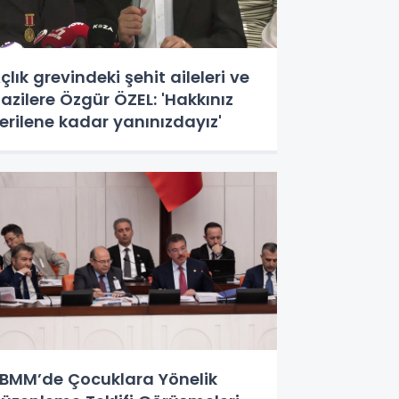
çlık grevindeki şehit aileleri ve
azilere Özgür ÖZEL: 'Hakkınız
erilene kadar yanınızdayız'
BMM’de Çocuklara Yönelik