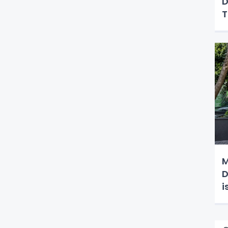
D
M
D
i