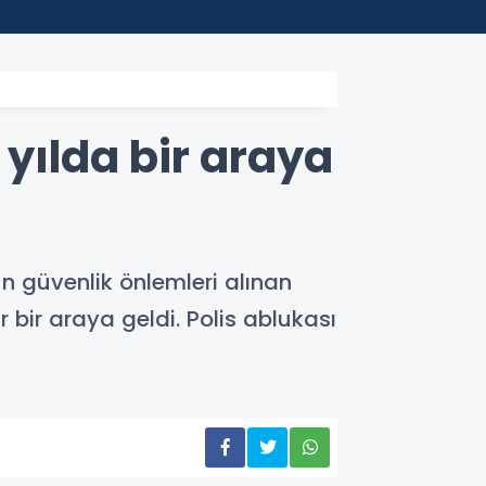
12:19
Maltepe
 yılda bir araya
n güvenlik önlemleri alınan
 bir araya geldi. Polis ablukası