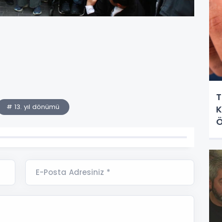
T
# 13. yıl dönümü
K
Ö
E-Posta Adresiniz *