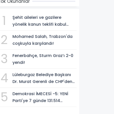
ok Okunanlar
1
Şehit aileleri ve gazilere
yönelik kanun teklifi kabul
edildi
2
Mohamed Salah, Trabzon'da
coşkuyla karşılandı!
3
Fenerbahçe, Sturm Graz’ı 2-0
yendi!
4
Lüleburgaz Belediye Başkanı
Dr. Murat Gerenli de CHP'den
istifa etti
5
Demokrasi İMECESİ -5: YENİ
Parti'ye 7 günde 131.514
yurttaştan 283.296.848 TL