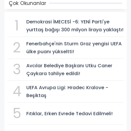
Çok Okunanlar
1
Demokrasi İMECESİ -6: YENİ Parti'ye
yurttaş bağışı 300 milyon liraya yaklaştı!
2
Fenerbahçe'nin Sturm Graz yengisi UEFA
ülke puanı yükseltti!
3
Avcılar Belediye Başkanı Utku Caner
Çaykara tahliye edildi!
4
UEFA Avrupa Ligi: Hradec Kralove -
Beşiktaş
5
Fıtıklar, Erken Evrede Tedavi Edilmeli!