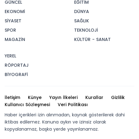
GÜNCEL
EĞİTİM
EKONOMİ
DÜNYA
SİYASET
SAĞLIK
SPOR
TEKNOLOJİ
MAGAZİN
KÜLTÜR - SANAT
YEREL
RÖPORTAJ
BİYOGRAFİ
İletişim
Künye
Yayın İlkeleri
Kurallar
Gizlilik
Kullanıcı Sözleşmesi
Veri Politikası
Haber içerikleri izin alınmadan, kaynak gösterilerek dahi
iktibas edilemez. Kanuna aykırı ve izinsiz olarak
kopyalanamaz, başka yerde yayınlanamaz.