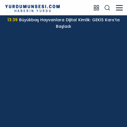
12:31
Antalya’dan Yangınzedelere Destek: Çiftçilere
Sera Naylonu Yardımı