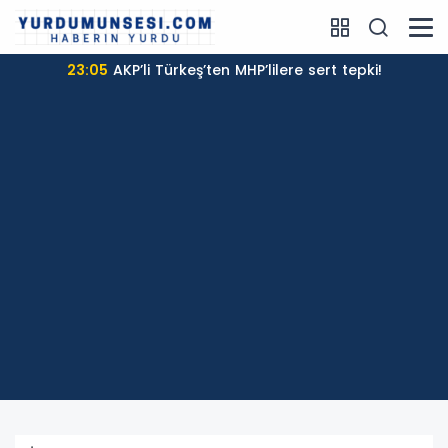
22:46
İzmir'de İsmail Köybaşı için jübile maçı yapıldı:
GÖZTEPE, TRABZONSPOR’u 2-1 yendi