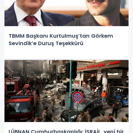
TBMM Başkanı Kurtulmuş’tan Görkem
Sevindik’e Duruş Teşekkürü
LÜBNAN Cumhurbaşkanlığı: İSRAİL, yeni bir