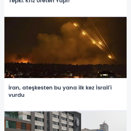
Tepki: Kriz Üreten Yapı!
İran, ateşkesten bu yana ilk kez İsrail'i
vurdu