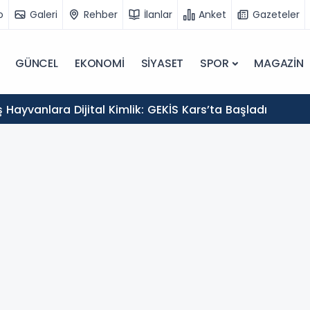
o
Galeri
Rehber
İlanlar
Anket
Gazeteler
GÜNCEL
EKONOMİ
SİYASET
SPOR
MAGAZİN
Hayvanlara Dijital Kimlik: GEKİS Kars’ta Başladı