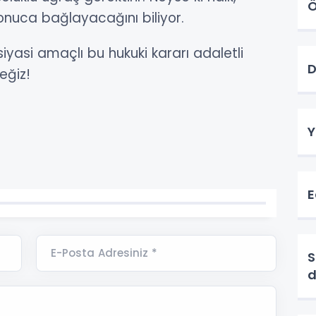
Ö
onuca bağlayacağını biliyor.
si amaçlı bu hukuki kararı adaletli
D
eğiz!
Y
E
E-Posta Adresiniz *
Si