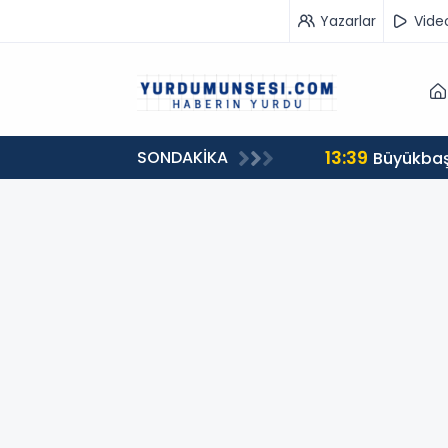
Yazarlar
Vide
13:39
SONDAKİKA
00 milyon 549 bin 594 TL. bağış
Büyükbaş 