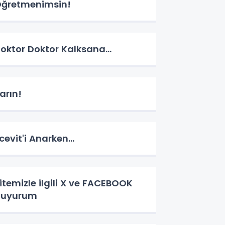
ğretmenimsin!
oktor Doktor Kalksana...
arın!
cevit'i Anarken...
temizle ilgili X ve FACEBOOK
duyurum