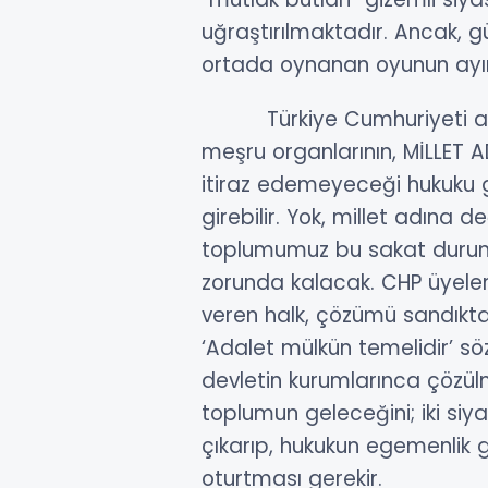
uğraştırılmaktadır. Ancak, 
ortada oynanan oyunun ayır
Türkiye Cumhuriyeti anay
meşru organlarının, MİLLET 
itiraz edemeyeceği hukuku g
girebilir. Yok, millet adına 
toplumumuz bu sakat duru
zorunda kalacak. CHP üyeleri
veren halk, çözümü sandıkta
‘Adalet mülkün temelidir’ s
devletin kurumlarınca çözül
toplumun geleceğini; iki si
çıkarıp, hukukun egemenlik
oturtması gerekir.