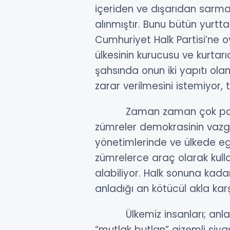
içeriden ve dışarıdan sarmal
alınmıştır. Bunu bütün yurttaş
Cumhuriyet Halk Partisi’ne 
ülkesinin kurucusu ve kurtar
şahsında onun iki yapıtı ol
zarar verilmesini istemiyor, 
Zaman zaman çok partil
zümreler demokrasinin vazge
yönetimlerinde ve ülkede eg
zümrelerce araç olarak kull
alabiliyor. Halk sonuna kada
anladığı an kötücül akla karş
Ülkemiz insanları; anlatıl
“mutlak butlan” gizemli siya