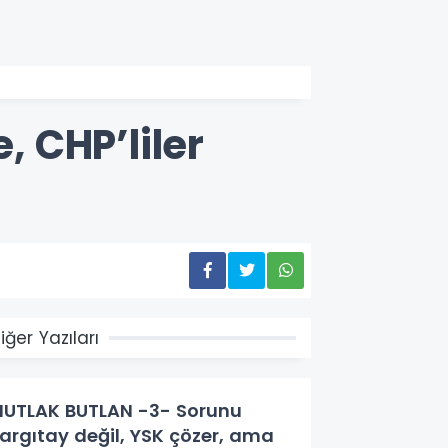
 CHP’liler
iğer Yazıları
UTLAK BUTLAN -3- Sorunu
argıtay değil, YSK çözer, ama