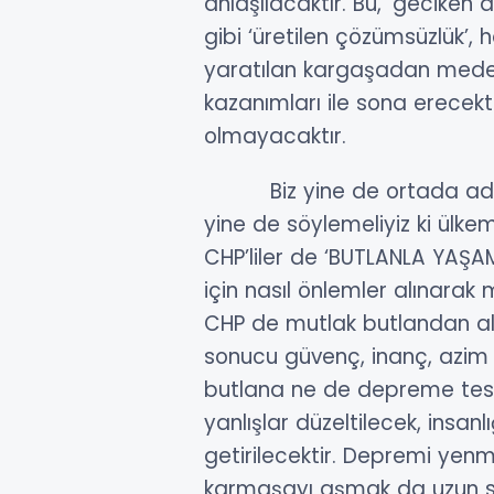
anlaşılacaktır. Bu, ‘geciken
gibi ‘üretilen çözümsüzlük’, h
yaratılan kargaşadan medet
kazanımları ile sona erecekt
olmayacaktır.
Biz yine de ortada adalet
yine de söylemeliyiz ki ülk
CHP’liler de ‘BUTLANLA YAŞ
için nasıl önlemler alınarak 
CHP de mutlak butlandan ala
sonucu güvenç, inanç, azim v
butlana ne de depreme tesl
yanlışlar düzeltilecek, insan
getirilecektir. Depremi yen
karmaşayı aşmak da uzun solu