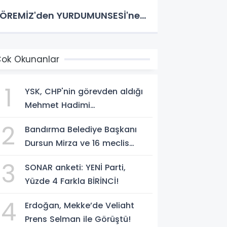
ÖREMİZ'den YURDUMUNSESİ'ne...
ok Okunanlar
1
YSK, CHP'nin görevden aldığı
Mehmet Hadimi
Yakupoğlu'nu, 'YENİ Parti'
2
Bandırma Belediye Başkanı
temsilcisi olarak atadı!
Dursun Mirza ve 16 meclis
üyesi CHP'den YENİ Parti'ye
3
SONAR anketi: YENİ Parti,
geçti!
Yüzde 4 Farkla BİRİNCİ!
4
Erdoğan, Mekke’de Veliaht
Prens Selman ile Görüştü!