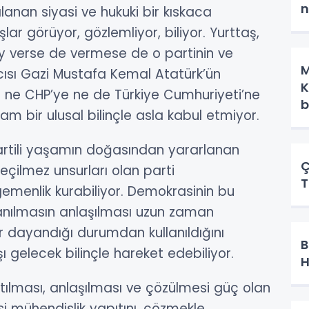
n
anan siyasi ve hukuki bir kıskaca
lar görüyor, gözlemliyor, biliyor. Yurttaş,
oy verse de vermese de o partinin ve
M
ıcısı Gazi Mustafa Kemal Atatürk’ün
K
an ne CHP’ye ne de Türkiye Cumhuriyeti’ne
b
tam bir ulusal bilinçle asla kabul etmiyor.
i yaşamın doğasından yararlanan
Ç
çilmez unsurları olan parti
T
emenlik kurabiliyor. Demokrasinin bu
anılmasın anlaşılması uzun zaman
r dayandığı durumdan kullanıldığını
B
ı gelecek bilinçle hareket edebiliyor.
H
ması, anlaşılması ve çözülmesi güç olan
si mühendislik yapıtını, çözmekle