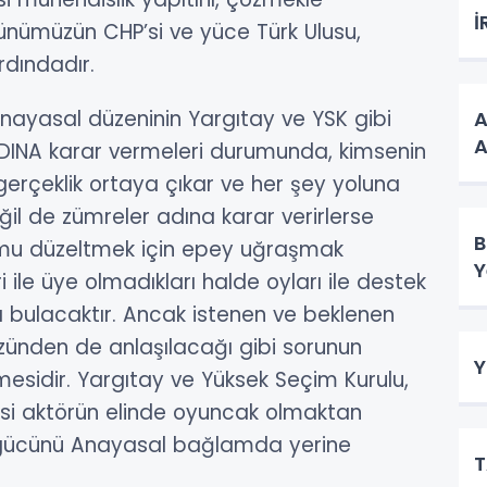
İ
günümüzün CHP’si ve yüce Türk Ulusu,
dındadır.
asal düzeninin Yargıtay ve YSK gibi
A
A
ADINA karar vermeleri durumunda, kimsenin
erçeklik ortaya çıkar ve her şey yoluna
değil de zümreler adına karar verirlerse
B
mu düzeltmek için epey uğraşmak
Y
 ile üye olmadıkları halde oyları ile destek
 bulacaktır. Ancak istenen ve beklenen
özünden de anlaşılacağı gibi sorunun
Y
mesidir. Yargıtay ve Yüksek Seçim Kurulu,
yasi aktörün elinde oyuncak olmaktan
 gücünü Anayasal bağlamda yerine
T