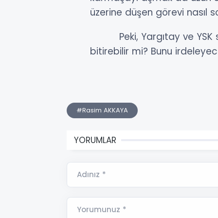
üzerine düşen görevi nasıl s
Peki, Yargıtay ve YSK siya
bitirebilir mi? Bunu irdeleyec
#Rasim AKKAYA
YORUMLAR
Adınız *
Yorumunuz *