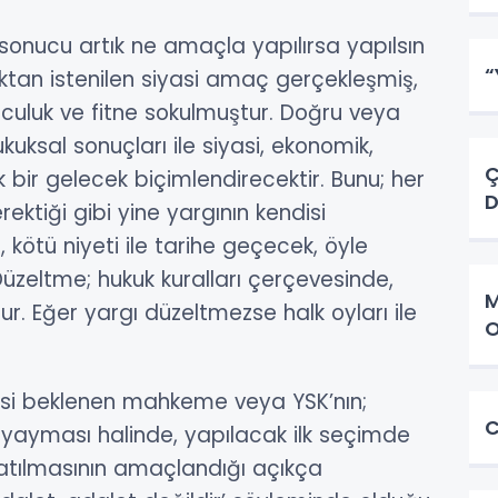
ucu artık ne amaçla yapılırsa yapılsın
“
kuktan istenilen siyasi amaç gerçekleşmiş,
zuculuk ve fitne sokulmuştur. Doğru veya
kuksal sonuçları ile siyasi, ekonomik,
Ç
k bir gelecek biçimlendirecektir. Bunu; her
D
ktiği gibi yine yargının kendisi
 kötü niyeti ile tarihe geçecek, öyle
Düzeltme; hukuk kuralları çerçevesinde,
M
 olur. Eğer yargı düzeltmezse halk oyları ile
O
 beklenen mahkeme veya YSK’nın;
C
yayması halinde, yapılacak ilk seçimde
ratılmasının amaçlandığı açıkça