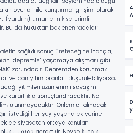
 adalet, adalet değildir’ söyleminde olduğu
A
alkın oyuna ‘hile karıştırma’ girişimi olarak
A
 (yardım) umanların kısa erimli
ir. Bu da hukuktan beklenen ‘adalet’
S
in sağlıklı sonuç üreteceğine inançla,
emizin ‘depremle’ yaşamaya alışması gibi
AMAK’ zorundadır. Depremden korunmak
H
mal ve can yitim oranları düşürülebiliyorsa,
cağı yitimleri uzun erimli savaşım
e kararlılıkla sonuçlandıracaktır. Ne
D
im olunmayacaktır. Önlemler alınacak,
y
lığın istediği her şey yaşanarak yerine
mek de siyaseten ortaya konulan
klu uğraş gerektirir. Neyse ki halk,