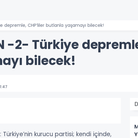
 depremle, CHP’liler butlanla yaşamayı bilecek!
-2- Türkiye depremle,
ayı bilecek!
1:47
D
M
 Türkiye’nin kurucu partisi; kendi içinde,
Y